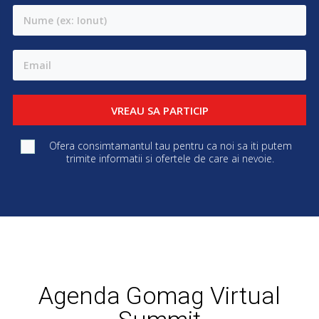
VREAU SA PARTICIP
Ofera consimtamantul tau pentru ca noi sa iti putem
trimite informatii si ofertele de care ai nevoie.
Zile
Ore
Min
Sec
Agenda Gomag Virtual