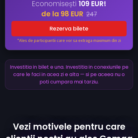
Economisești
109 EUR!
de la 98 EUR
247
Rezerva bilete
*Ales de participantii care vor sa extraga maximum din zi
Investitia in bilet e una. Investitia in conexiunile pe
care le faci in acea zi e alta — si pe aceea nu o
poti cumpara mai tarziu.
Vezi motivele pentru care