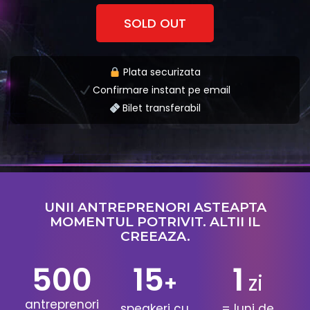
SOLD OUT
Plata securizata
Confirmare instant pe email
Bilet transferabil
UNII ANTREPRENORI ASTEAPTA
MOMENTUL POTRIVIT. ALTII IL
CREEAZA.
500
15
1
+
zi
antreprenori
speakeri cu
= luni de