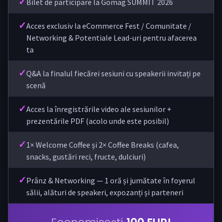
✓
Bilet de participare la Gomag SUMMIT 2026
✓
Acces exclusiv la eCommerce Fest / Comunitate /
Networking & Potentiale Lead-uri pentru afacerea
ta
✓
Q&A la finalul fiecărei sesiuni cu speakerii invitați pe
scenă
✓
Acces la înregistrările video ale sesiunilor +
prezentările PDF (acolo unde este posibil)
✓
1× Welcome Coffee și 2× Coffee Breaks (cafea,
snacks, gustări reci, fructe, dulciuri)
✓
Prânz & Networking — 1 oră și jumătate în foyerul
sălii, alături de speakeri, expozanți și parteneri