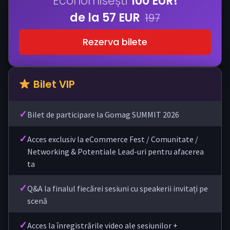
Economisești
100 EUR!
de la 57 EUR
197
Rezerva bilete
Bilet VIP
✓
Bilet de participare la Gomag SUMMIT 2026
✓
Acces exclusiv la eCommerce Fest / Comunitate /
Networking & Potentiale Lead-uri pentru afacerea
ta
✓
Q&A la finalul fiecărei sesiuni cu speakerii invitați pe
scenă
✓
Acces la înregistrările video ale sesiunilor +