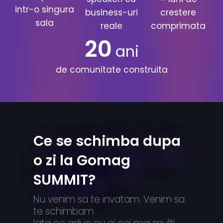
intr-o singura
business-uri
crestere
sala
reale
comprimata
20
ani
de comunitate construita
Ce se schimba dupa
o zi la Gomag
SUMMIT?
Nu venim sa te invatam. Venim sa
te schimbam.